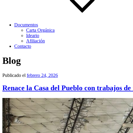
Documentos
Carta Orgánica
Ideario
Afiliación
Contacto
Blog
Publicado el
febrero 24, 2026
Renace la Casa del Pueblo con trabajos de 