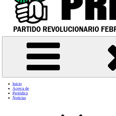
PRF – Partido Revolucionario Febrerista
Sitio oficial del Partido Revolucionario Febrerista – PRF – Paraguay
Inicio
Acerca de
Periódico
Noticias