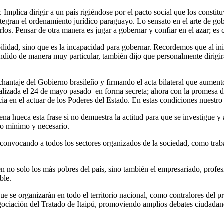
Implica dirigir a un país rigiéndose por el pacto social que los constit
integran el ordenamiento jurídico paraguayo. Lo sensato en el arte de go
los. Pensar de otra manera es jugar a gobernar y confiar en el azar; es c
bilidad, sino que es la incapacidad para gobernar. Recordemos que al in
dido de manera muy particular, también dijo que personalmente dirigirá
chantaje del Gobierno brasileño y firmando el acta bilateral que aument
lizada el 24 de mayo pasado en forma secreta; ahora con la promesa de 
ia en el actuar de los Poderes del Estado. En estas condiciones nuestro 
ena hueca esta frase si no demuestra la actitud para que se investigue y 
to mínimo y necesario.
convocando a todos los sectores organizados de la sociedad, como trab
en no solo los más pobres del país, sino también el empresariado, profes
ble.
e se organizarán en todo el territorio nacional, como contralores del pr
negociación del Tratado de Itaipú, promoviendo amplios debates ciudadan